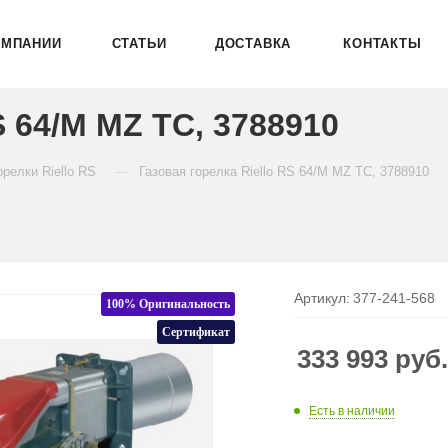
ОМПАНИИ
СТАТЬИ
ДОСТАВКА
КОНТАКТЫ
S 64/M MZ TC, 3788910
—
орелки Riello RS
Газовая горелка Riello RS 64/M MZ TC, 3788910
Артикул:
377-241-568
100% Оригинальность
Сертификат
333 993
руб
Есть в наличии