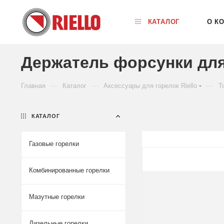
КАТАЛОГ
О К
Держатель форсунки для 
—
—
—
Главная
Каталог
Аксессуары для горелок Riello
Т
КАТАЛОГ
Газовые горелки
Комбинированные горелки
Мазутные горелки
Дизельные горелки