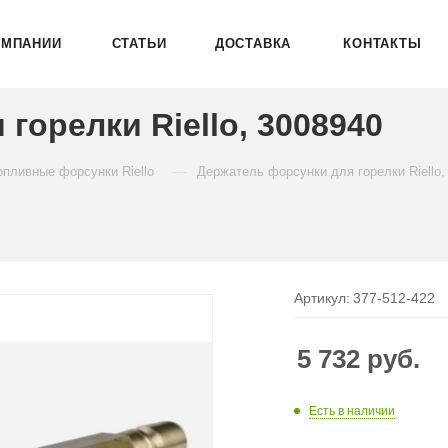
ОМПАНИИ
СТАТЬИ
ДОСТАВКА
КОНТАКТЫ
горелки Riello, 3008940
—
опливные форсунки Riello
Держатель форсунки для горелки Riello,
Артикул:
377-512-422
5 732
руб.
Есть в наличии