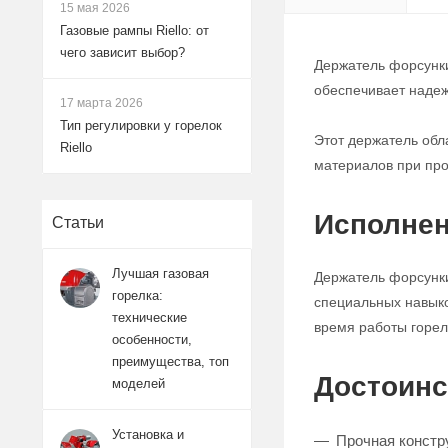
15 мая 2026
Газовые рампы Riello: от
чего зависит выбор?
Держатель форсунки 
обеспечивает надеж
17 марта 2026
Тип регулировки у горелок
Этот держатель обл
Riello
материалов при про
Исполнен
Статьи
Лучшая газовая
Держатель форсунки 
горелка:
специальных навыко
технические
время работы горел
особенности,
преимущества, топ
Достоинс
моделей
Установка и
Прочная констр