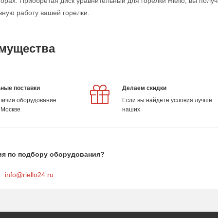
рах. Приобретая диск уравнительный для горелки Riello, вы получ
ную работу вашей горелки.
мущества
ные поставки
Делаем скидки
аличии оборудование
Если вы найдете условия лучше
 Москве
наших
ия по подбору оборудования?
info@riello24.ru