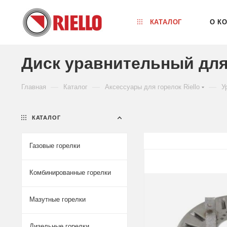
КАТАЛОГ
О К
Диск уравнительный для 
—
—
—
Главная
Каталог
Аксессуары для горелок Riello
У
КАТАЛОГ
Газовые горелки
Комбинированные горелки
Мазутные горелки
Дизельные горелки