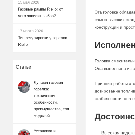
15 мая 2026
Газовые рампы Riello: от
Эта головка облада
чего зависит выбор?
самых высоких стан
конструкции и прост
17 марта 2026
Тип регулировки у горелок
Исполнен
Riello
Головка смесительн
Статьи
Она выполнена из в
Лучшая газовая
Принцип работы это
горелка:
дозирование топлив
технические
стабильности, она 
особенности,
преимущества, топ
Достоинс
моделей
Установка и
Высокая надежн