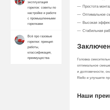
эксплуатация
Простота монта
горелок: советы по
настройке и работе
Оптимальное см
с промышленными
Высокая эффект
горелками
Стабильная раб
Всё про газовые
горелки: принцип
Заключе
работы,
классификация,
преимущества
Головка смесительн
оптимальное смешен
и долговечности, о
Riello и улучшите 
Наши преи