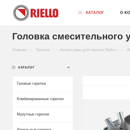
КАТАЛОГ
О К
Головка смесительного у
—
—
—
Главная
Каталог
Аксессуары для горелок Riello
Ж
КАТАЛОГ
Газовые горелки
Комбинированные горелки
Мазутные горелки
Дизельные горелки