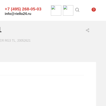
+7 (495) 268-05-03
0
info@riello24.ru
1
VER RG3 TL, 20052621
.