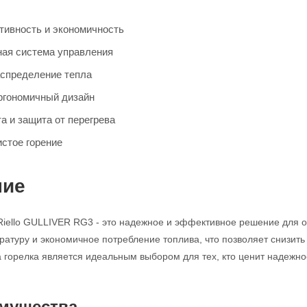
ивность и экономичность
ая система управления
спределение тепла
ргономичный дизайн
а и защита от перегрева
истое горение
ние
 Riello GULLIVER RG3 - это надежное и эффективное решение для
атуру и экономичное потребление топлива, что позволяет снизить
 горелка является идеальным выбором для тех, кто ценит надежнос
мущества