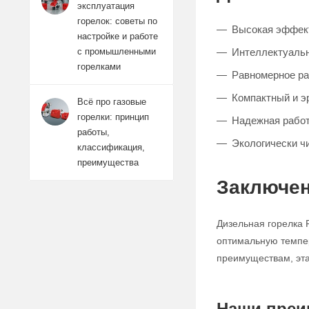
эксплуатация
горелок: советы по
Высокая эффект
настройке и работе
Интеллектуальн
с промышленными
горелками
Равномерное ра
Компактный и э
Всё про газовые
горелки: принцип
Надежная работ
работы,
Экологически ч
классификация,
преимущества
Заключе
Дизельная горелка
оптимальную темпер
преимуществам, эта
Наши преи