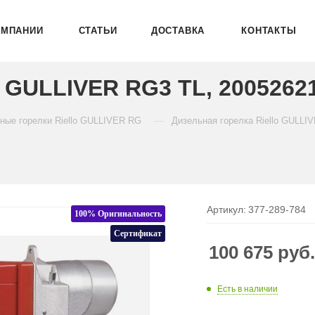
ОМПАНИИ
СТАТЬИ
ДОСТАВКА
КОНТАКТЫ
o GULLIVER RG3 TL, 2005262
—
ные горелки Riello GULLIVER RG
Дизельная горелка Riello GULLI
Артикул:
377-289-784
100% Оригинальность
Сертификат
100 675
руб
Есть в наличии