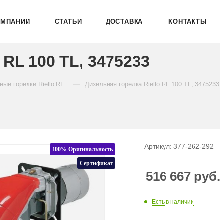
ОМПАНИИ
СТАТЬИ
ДОСТАВКА
КОНТАКТЫ
 RL 100 TL, 3475233
—
ные горелки Riello RL
Дизельная горелка Riello RL 100 TL, 3475233
Артикул:
377-262-292
100% Оригинальность
Сертификат
516 667
руб
Есть в наличии