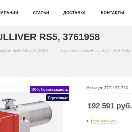
ОМПАНИИ
СТАТЬИ
ДОСТАВКА
КОНТАКТЫ
GULLIVER RS5, 3761958
—
орелки Riello GULLIVER RS
Газовая горелка Riello GULLIVER RS5,
Артикул:
377-197-760
100% Оригинальность
Сертификат
192 591
руб
Есть в наличии