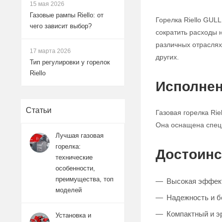
15 мая 2026
Газовые рампы Riello: от
Горелка Riello GUL
чего зависит выбор?
сократить расходы 
различных отраслях
17 марта 2026
других.
Тип регулировки у горелок
Riello
Исполнен
Статьи
Газовая горелка Ri
Она оснащена спец
Лучшая газовая
горелка:
Достоинс
технические
особенности,
преимущества, топ
Высокая эффект
моделей
Надежность и б
Компактный и э
Установка и